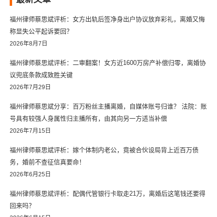
福州律师蔡思斌评析：女方出轨后签净身出户协议放弃彩礼，离婚又悔
称显失公平起诉要回？
2026年8月7日
福州律师蔡思斌评析：二审翻案！女方近1600万房产补偿归零，离婚协
议兜底条款成致胜关键
2026年7月29日
福州律师蔡思斌分享：百万粉丝主播离婚，自媒体账号归谁？ 法院：账
号具有较强人身属性归主播所有，由其向另一方适当补偿
2026年7月15日
福州律师蔡思斌评析：嫁个体制内老公，竟被合伙设局背上近百万债
务，婚前不查征信真要命！
2026年6月25日
福州律师蔡思斌评析：配偶代管银行卡取走21万，离婚后这笔钱还要得
回来吗？