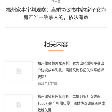
航
下一篇
文
福州家事审判观察：离婚协议书中约定子女为
章：
下
房产唯一继承人的，依法有效
一
篇
文
章：
相关内容
福州律师蔡思斌评析：女方出轨后签净身出
户协议放弃彩礼，离婚又悔称显失公平起诉
要回？
2026年8月7日
福州律师蔡思斌评析：二审翻案！女方近
1600万房产补偿归零，离婚协议兜底条款成
致胜关键