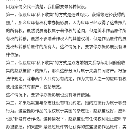
因为案情交代不清楚，我们需要做各种假设。
第一，假设应晖“私下收集”的方式是通过购买、获赠等途径获得的
照片，那么应晖有权利举办摄影展，因为应晖已经取得了这些照片
的所有权，虽然说展览权属于著作权的范围，但是美术作品原件所
有权的转移，虽然不影响著作权人的其他权利，但是作品原件的展
览权却转移给原件的所有人。这种情况下，要求停办摄影展没有法
律依据。
第二，假设应晖“私下收集”的方式是双方婚姻关系存续期间偷偷收
集的赵默笙留下的照片，那么这部分照片属于夫妻共同财产。根据
法律规定，除非两个人只有另有约定，作为共有人之一的应晖有权
使用这些共有财产，包括展览。
这种情况下，要求停办摄影展也没有法律依据。
第三，如果赵默笙与杂志社没有特别约定，她的拍摄行为属于职务
行为。这些摄影作品的版权属于美国的杂志社，赵默笙也好，应晖
也好都没有著作权。这种情况下，赵默笙没有任何权利阻止应晖举
办摄影展。如果应晖是通过原件转让获得的这些摄影作品原件，美