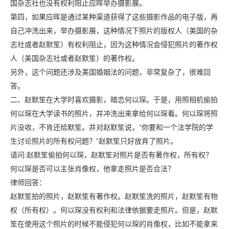
国杂志社也没有权利阻止应晖举办摄影展。
第四，如果应晖是通过某种渠道获得了这些摄影作品的电子版，再
自己冲洗出来，举办摄影展，这种情况下照片的版权人（美国的杂
志社或者赵默笙）有权利阻止，因为这种情况会侵犯照片的著作权
人（美国杂志社或者赵默笙）的著作权。
另外，这个问题还涉及美国婚姻法的问题，非常复杂了，很难回
答。
二、赵默笙在大学时喜欢摄影，暗恋何以琛。于是，用照相机偷拍
何以琛在大学读书的照片，并冲洗出来拿给何以琛看。何以琛将照
片没收，不肯还给默笙。并对赵默笙说，“你要和一个法学院的学
生讨论照片的所有权问题？”赵默笙只好放弃了照片。
请问:赵默笙偷拍何以琛，赵默笙对照片是否有著作权，所有权？
何以琛是否可以主张肖像权，他拿走照片是否合法？
律师回答：
赵默笙拍的照片，赵默笙有著作权。赵默笙洗的照片，赵默笙有物
权（所有权）。何以琛没有权利和法律依据要走照片。但是，赵默
笙在使用这个照片的时候不能侵犯何以琛的肖像权，比如不能拿来