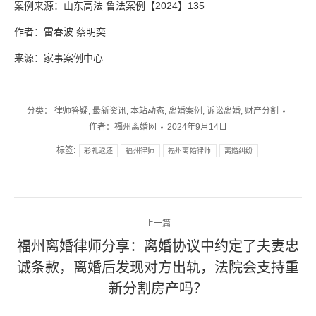
案例来源：山东高法 鲁法案例【2024】135
作者：雷春波 蔡明奕
来源：家事案例中心
分类：
律师答疑
,
最新资讯
,
本站动态
,
离婚案例
,
诉讼离婚
,
财产分割
作者：
福州离婚网
2024年9月14日
标签:
彩礼返还
福州律师
福州离婚律师
离婚纠纷
文
上一篇
章
福州离婚律师分享：离婚协议中约定了夫妻忠
诚条款，离婚后发现对方出轨，法院会支持重
上
导
一
新分割房产吗？
航
篇