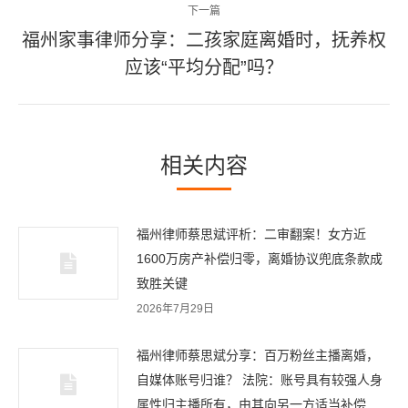
文
下一篇
章：
福州家事律师分享：二孩家庭离婚时，抚养权
下
应该“平均分配”吗？
一
篇
文
章：
相关内容
福州律师蔡思斌评析：二审翻案！女方近
1600万房产补偿归零，离婚协议兜底条款成
致胜关键
2026年7月29日
福州律师蔡思斌分享：百万粉丝主播离婚，
自媒体账号归谁？ 法院：账号具有较强人身
属性归主播所有，由其向另一方适当补偿