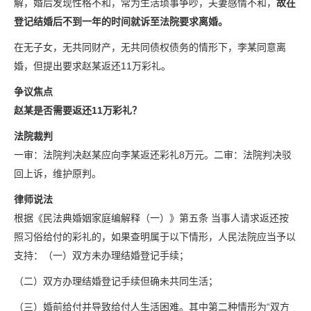
解，婚后发现性格不和，常为生活琐事争吵，夫妻感情不和，
故
在
登记结婚后不到一年的时间就诉至法院要求离婚。
在无子女，无共同财产，无共同债权债务的情形下，李某同意离
婚，但提出要求赵某返还11万彩礼。
争议焦点
赵某是否需要返还11万彩礼？
法院裁判
一审：法院判决赵某应向李某返还彩礼8万元。二审：法院判决驳
回上诉，维护原判。
律师说法
根据《民法典婚姻家庭编解释（一）》第五条 当事人请求返还按
照习俗给付的彩礼的，如果查明属于以下情形，人民法院应当予以
支持：（一）双方未办理结婚登记手续；
（二）双方办理结婚登记手续但确未共同生活；
（三）婚前给付并导致给付人生活困难。其中第二种情形为“双方