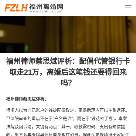
您的位置：
福州律师蔡思斌评析：配偶代管银行卡
取走21万，离婚后这笔钱还要得回来
吗？
福州律师蔡思斌评析：
很多人以为自己账户的钱被配偶取走，离婚后理应可以主张返还。
但法院审查的重点不在于“户名是谁”，而在于“钱花去了哪”。本案
法院驳回诉请，关键有两点：其一，取款需密码、支出有短信提
醒，男方多年未提异议且自身也在消费，据此认定款项用于家庭生