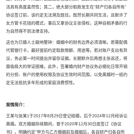
活具有高度盖然性；其二，绝大部分取款发生在“财产归各自所有”
协议签订前，该约定无法溯及既往。既然长期共同生活，且默许了
女方管卡花钱的模式，事后又拿协议主张侵权，这种自相矛盾的行
为自然得不到法律支持。
这也为已婚人士敲响警钟：婚姻中的财务边界必须清晰。若需配偶
代管银行卡，最好提前约定取款限额、用途等。若对账户支出有异
议，务必第一时间提出并留存证据。长期默许后再想主张返还，将
面临极大的举证困难。此外，签署婚内财产协议务必细化日常开销
的分担、账户的使用权限及协议生效时间范围，以免离婚时一纸约
定无法抵抗多年形成的家庭消费惯性。
案情简介：
王某与张某1于2017年8月29日登记结婚，后于2024年12月经诉讼
离婚。双方婚姻存续期间，曾于2020年12月30日底签订《协议
书》，明确约定“甲方与乙方婚姻前及婚姻后，各自财产归各自所