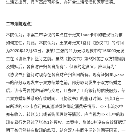
生活支出等，具有高度可能性，亦符合生活常情和家庭美德。
二审法院观点：
本院认为，本案二审争议的焦点在于张某1×××卡中的取现行为该
如何定性，对此，本院认为，王某与张某1签订《协议书》的时间
为2020年12月30日，张某1主张的21万元取现款中有166000元发
生在《协议书》签订之前。虽然《协议书》第6条约定“双方婚姻前
及婚姻后，各自财产归各自所有”，但该约定含义，应理解为：
《协议书》签订时现存在各自财产归各自所有。现有证据显示×××
卡的部分取现发生于双方结婚之前，部分取现发生于双方结婚之
后，该卡需要凭密码进行交易，且办理了工商银行的信使服务，结
合双方婚姻关系的存续时间、《协议书》的签订时间、张某1在一
审所述的×××卡亦可由其通过微信绑定消费等情形、×××卡流水中
亦有收入、转账支出或者购买理财等情形，应当视为×××卡中的取
现交易行为经过了张某1的授权。本案中，张某1并没有有效证据证
明王某仍然持有取现的款项，结合双方共同生活的时间等因素，一