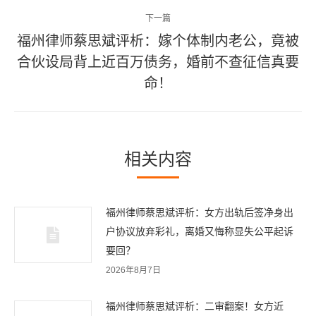
篇
航
下一篇
文
福州律师蔡思斌评析：嫁个体制内老公，竟被
章：
合伙设局背上近百万债务，婚前不查征信真要
下
一
命！
篇
文
章：
相关内容
福州律师蔡思斌评析：女方出轨后签净身出
户协议放弃彩礼，离婚又悔称显失公平起诉
要回？
2026年8月7日
福州律师蔡思斌评析：二审翻案！女方近