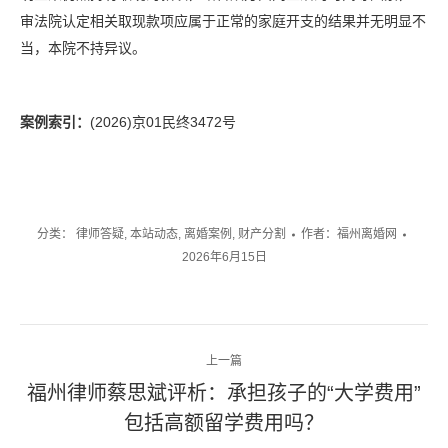
审法院认定相关取现款项应属于正常的家庭开支的结果并无明显不
当，本院不持异议。
案例索引：
(2026)京01民终3472号
分类：
律师答疑
,
本站动态
,
离婚案例
,
财产分割
作者：
福州离婚网
2026年6月15日
文
上一篇
章
福州律师蔡思斌评析：承担孩子的“大学费用”
上
包括高额留学费用吗？
导
一