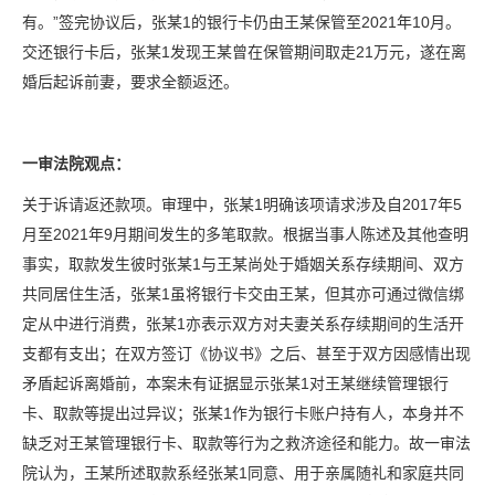
有。”签完协议后，张某1的银行卡仍由王某保管至2021年10月。
交还银行卡后，张某1发现王某曾在保管期间取走21万元，遂在离
婚后起诉前妻，要求全额返还。
一审法院观点：
关于诉请返还款项。审理中，张某1明确该项请求涉及自2017年5
月至2021年9月期间发生的多笔取款。根据当事人陈述及其他查明
事实，取款发生彼时张某1与王某尚处于婚姻关系存续期间、双方
共同居住生活，张某1虽将银行卡交由王某，但其亦可通过微信绑
定从中进行消费，张某1亦表示双方对夫妻关系存续期间的生活开
支都有支出；在双方签订《协议书》之后、甚至于双方因感情出现
矛盾起诉离婚前，本案未有证据显示张某1对王某继续管理银行
卡、取款等提出过异议；张某1作为银行卡账户持有人，本身并不
缺乏对王某管理银行卡、取款等行为之救济途径和能力。故一审法
院认为，王某所述取款系经张某1同意、用于亲属随礼和家庭共同