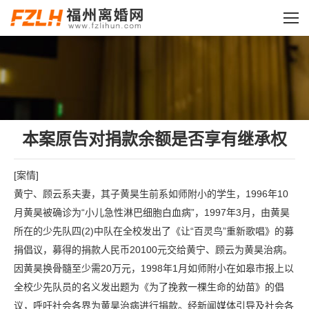
您的位置：
本案原告对捐款余额是否享有继承权
[案情]
黄宁、顾云系夫妻，其子黄昊生前系如师附小的学生，1996年10
月黄昊被确诊为“小儿急性淋巴细胞白血病”，1997年3月，由黄昊
所在的少先队四(2)中队在全校发出了《让“百灵鸟”重新歌唱》的募
捐倡议，募得的捐款人民币20100元交给黄宁、顾云为黄昊治病。
因黄昊换骨髓至少需20万元，1998年1月如师附小在如皋市报上以
全校少先队员的名义发出题为《为了挽救一棵生命的幼苗》的倡
议，呼吁社会各界为黄昊治病进行捐款。经新闻媒体引导及社会各