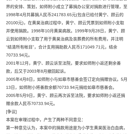
界的安排、策划，如师附小成立了募捐办公室对捐款进行管理，至
1998年4月共募捐人民币241783.65元(包含已给付黄宁、顾云的
20100元)，在黄昊治病过程中，黄宁、顾云凭票到如师附小支取
并使用捐款。1998年10月黄昊病故。1999年9月28日，黄宁、顾
云到如师附小支取了用于黄昊治病及丧葬费的所有费用，并注明
“结清所有帐目”，合计支用捐助款人民币171049.71元，结余
70733.94元。
2001年12月，黄宁、顾云诉至法院，要求如师附小返还剩余善
款，后又于2003年8月撤回起诉。
2005年4月8日，如师附小与如皋市慈善会签订定向捐赠协议。5月
13日，如师附小将善款余额70733.94元捐给如皋市慈善会。
2005年5月9日，黄宁、顾云再次诉至法院，要求如师附小返还捐
赠余款人民币70733.94元。
[争议]
本案在审理过程中，产生了两种不同意见：
第一种意见认为，本案中的捐款用途是为小学生黄昊医治白血病，