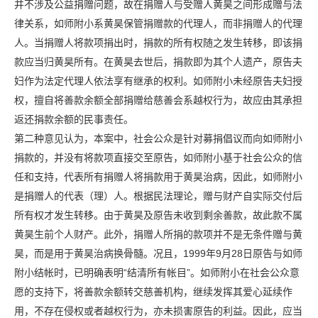
并不涉及公益捐赠问题，故在捐赠人与受赠人黄昊之间形成赠与法
律关系，如师附小系黄昊保管捐赠款的代理人，而非捐赠人的代理
人。当捐赠人将款项捐出时，捐款的所有权随之发生转移，即该捐
款应当归黄昊所有。在黄昊去世后，捐款即为其个人遗产，原告夫
妇作为法定代理人依法享有继承的权利。如师附小未经原告夫妇授
权，擅自将善款余额全部捐赠给慈善会系越权行为，故应由其承担
返还捐款余额的民事责任。
第二种意见认为，本案中，社会公众是针对募捐倡议而向如师附小
捐款的，并没有将款项直接交至原告，如师附小基于社会公众的信
任和支持，代表所有捐赠人将捐款用于黄昊治病，因此，如师附小
是捐赠人的代表（理）人。根据民法理论，赠与财产自实际交付后
所有权才发生转移。由于黄昊及原告未收到剩余善款，故此款不属
黄昊生前个人财产。此外，捐赠人所捐的款项并不是无条件赠与黄
昊，而是用于黄昊治病换骨髓。况且，1999年9月28日原告与如师
附小结帐时，已明确表明“结清所有帐目”。如师附小在社会公众意
愿的支持下，将善款余额转交慈善机构，继续发挥其爱心延续作
用，不存在侵权或者越权行为，亦未损害原告的利益。因此，应当