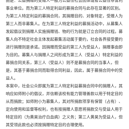
由是：公益捐赠的受赠人一般为公益性社会团体或者公益性非营利
事业单位。而为第三人特定利益的募捐合同与此存在显著的区别。
为第三人特定利益的募捐合同，其捐赠目的、对象特定，受赠人为
第三人而非募集人。在为第三人特定利益的募捐活动中，从募集人
发起倡议到捐赠人实施捐赠钱、物的行为就是订立合同的过程。募
集人向不特定社会主体发起募集活动属于要约，社会各界接受要约
进行捐赠则是承诺。因捐赠而受益的第三人为受益人，捐赠事由即
为目的。募集人与捐赠人之间形成为第三人（受益人）特定利益的
募捐合同关系，第三人（受益人）则不是募捐合同的当事人，但
是，其基于募捐合同而取得合同利益，因此，属于募捐合同中的受
益人。
本案中，社会公众即属为第三人特定利益募捐合同中的捐赠人，其
响应如师附小的倡议，并信赖该校有能力管理善款以用于特定目的
从而捐款；如师附小为募集人，其对所捐款项享有保管（占有）、
定向使用和监督等权利，也有按捐赠人意愿将捐款交与受益人用于
特定目的（为黄昊治疗白血病）之义务；第三人黄昊为受益人，但
其受领此款也必须按捐赠特定目的合理使用。