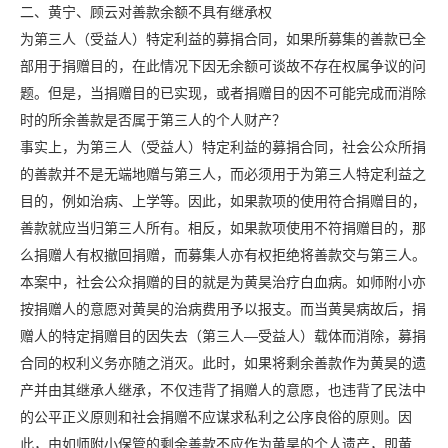
二、黄宁、顾云对善款余额不具有继承权
为第三人（受益人）特定利益的募捐合同，如果所募集的善款已全
部用于捐赠目的，在此情况下因无余额可谈故不存在权属争议的问
题。但是，当捐赠目的已实现，或者捐赠目的因不可能完成而消除
时的所余善款是否属于第三人的个人财产？
事实上，为第三人（受益人）特定利益的募捐合同，社会公众所捐
的善款并不是无端地赠与第三人，而必须用于为第三人特定利益之
目的，例如治病、上学等。因此，如果款项的使用符合捐赠目的，
善款就应当归第三人所有。相反，如果款项使用不符捐赠目的，那
么捐赠人有权撤回捐赠，而募集人亦有权拒绝将善款交与第三人。
本案中，社会公众捐赠的目的就是为黄昊治疗白血病。如师附小亦
按捐赠人的意愿对黄昊的治病费用予以报支。而当黄昊病故后，捐
赠人的特定捐赠目的因失去（第三人—受益人）载体而消除，募捐
合同的权利义务亦随之消灭。此时，如果将剩余善款作为黄昊的遗
产并由其继承人继承，不仅违背了捐赠人的意愿，也违背了民法中
的公平正义原则和社会捐赠不应谋求私利之公序良俗的原则。因
此，由如师附小保管的剩余善款不应作为黄昊的个人遗产，即黄