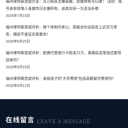
福州律师蔡思斌分享：百万粉丝主播离婚，自媒体账号归谁？ 法院：账
号具有较强人身属性归主播所有，由其向另一方适当补偿
2026年7月15日
福州律师蔡思斌评析：嫁个体制内老公，竟被合伙设局背上近百万债
务，婚前不查征信真要命！
2026年6月25日
福州律师蔡思斌评析：配偶代管银行卡取走21万，离婚后这笔钱还要得
回来吗？
2026年6月15日
福州律师蔡思斌评析：承担孩子的“大学费用”包括高额留学费用吗？
2026年6月12日