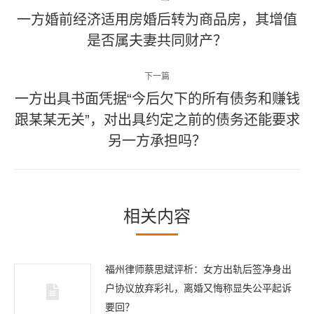
章
一方婚前经济适用房婚后转为商品房，其增值
上
是否属夫妻共同财产？
导
一
篇
航
下一篇
文
一方出具书面凭据“今后欠下的所有债务和赚钱
章：
跟某某无关”，对出具约定之前的债务还能要求
下
一
另一方承担吗？
篇
文
章：
相关内容
福州律师蔡思斌评析：女方出轨后签净身出
户协议放弃彩礼，离婚又悔称显失公平起诉
要回？