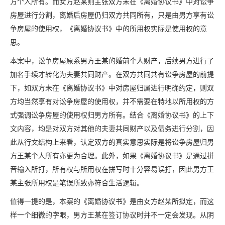
方个人所有。而女方赵某则主张双方未在《离婚协议书》中对讼争
房屋进行分割，离婚后房屋仍归双方共同所有，只是由男方享有讼
争房屋的使用权，《离婚协议书》中的所用权实际是使用权的意
思。
本案中，讼争房屋原系男方王某的婚前个人财产，后续男方进行了
加名手续才转化为夫妻共同财产。在双方共同共有讼争房屋的前提
下，如双方未在《离婚协议书》中对房屋归属进行明确约定，则双
方均当然享有对讼争房屋的使用权，并不需要在特地以所用权的方
式强调讼争房屋的使用权归男方所有。结合《离婚协议书》的上下
文内容，均是对双方对其他的夫妻共同财产以及债务进行分割，因
此从行文结构上来看，认定双方的真实意思实际是将讼争房屋归男
方王某个人所有亦更为合理。此外，如果《离婚协议书》是通过拼
音输入所打，所有权与所用权在拼写时十分容易误打，因此男方王
某主张所用权是笔误所致亦符合生活逻辑。
值得一提的是，本案的《离婚协议书》是由女方赵某所拟定，而这
样一个细微的字眼，男方王某在签订协议时并不一定会发现。从阴