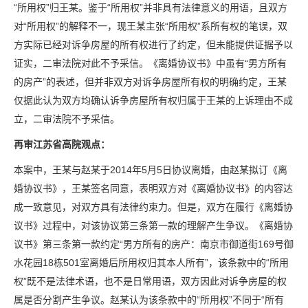
“所用权”归王某。鉴于“所用权”并非具有法律意义的用语，且双方
对“所用权”的解释不一，现王某主张“所用权”系所有权的笔误，双
方实际已经对诉争房屋的所有权进行了约定，但未能提供证据予以
证实，二审法院对此不予采信。《离婚协议书》中虽有“男方所有
的房产”的表述，但并非双方对诉争房屋所有权的明确约定，王某
仅据此认为双方均确认诉争房屋所有权归属于王某的上诉理由不成
立，二审法院不予采信。
再审江苏省高院观点：
本案中，王某与赵某于2014年5月5日协议离婚，由赵某拟订《离
婚协议书》，王某签名同意，表明双方对《离婚协议书》的内容达
成一致意见，对双方具有法律约束力。但是，双方在履行《离婚协
议书》过程中，对该协议第三条第一款的理解产生争议。《离婚协
议书》第三条第一款约定“男方所有的房产：南京市御道街169号御
水花园18栋501室离婚后所用权归其本人所有”，该条款中的“所用
权”既不是法律术语，也不是日常用语，双方因此对诉争房屋的权
属是否分割产生争议。赵某认为该条款中的“所用权”不同于“所有