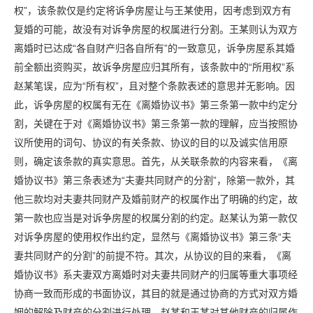
权”，该条款仅是约定将诉争房屋让与王某使用，因考虑到双方有
复婚的可能，故没有对诉争房屋的权属进行分割。王某则认为双方
离婚时已达成“各自财产归各自所有”的一致意见，诉争房屋系其婚
前全额出资购买，故诉争房屋应归其所有，该条款中的“所用权”系
赵某笔误，应为“所有权”，且对整个条款表述的意思并无影响。因
此，诉争房屋的权属有无在《离婚协议书》第三条第一款中约定分
割，关键在于对《离婚协议书》第三条第一款的理解，应当按照协
议所使用的词句、协议的有关条款、协议的目的以及诚实信用原
则，确定该条款的真实意思。首先，从关联条款的内容来看，《离
婚协议书》第三条表述为“夫妻共同财产的分割”，除第一款外，其
他三款均对夫妻共同财产及婚前财产的权属作出了明确的约定，故
第一款也应当是对诉争房屋的权属分割的约定。赵某认为第一款仅
对诉争房屋的使用权作出约定，显然与《离婚协议书》第三条“夫
妻共同财产的分割”的前提不符。其次，从协议的目的来看，《离
婚协议书》系夫妻双方离婚时对夫妻共同财产的归属等重大事项经
协商一致而形成的书面协议，其目的就是通过协商的方式对双方婚
姻的解除及财产的分割进行处理。赵某和王某对其他财产的归属作