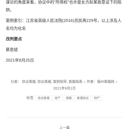
谋论的角度来看，协议中的“所用权”也许是女方赵某故意设下的陷
阱。
案例索引：江苏省高级人民法院(2016)苏民再229号，以上涉及人
名均为化名
改判要点
蔡思斌
2021年8月25日
分类：
协议离婚
,
协议离婚
,
案例指导
,
离婚指南
作者：
福州离婚网
2021年9月1日
标签:
协议离婚
房产
离婚
离婚协议
财产
文
上一篇