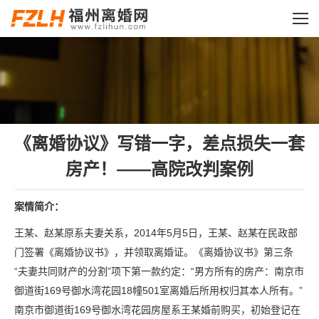
您的位置：
《离婚协议》写错一字，差点损失一套
房产！——高院改判案例
案情简介：
王某、赵某原系夫妻关系，2014年5月5日，王某、赵某在民政部
门签署《离婚协议书》，并领取离婚证。《离婚协议书》第三条
“夫妻共同财产的分割”项下第一款约定：“男方所有的房产：南京市
御道街169号御水湾花园18幢501室离婚后所用权归其本人所有。”
南京市御道街169号御水湾花园房屋系王某婚前购买，初始登记在