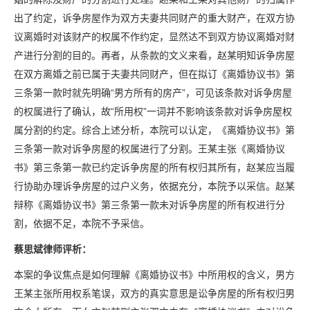
出了约定，诉争房屋作为双方夫妻共同财产的重大财产，在双方协
议离婚时对该财产的权属不作约定，显然达不到双方协议离婚对财
产进行分割的目的。再者，从条款的文义来看，赵某明知诉争房屋
在双方离婚之前已属于夫妻共同财产，但在拟订《离婚协议书》第
三条第一款时就先明确“男方所有的房产”，可见该条款对诉争房屋
的权属进行了确认，故“所用权”一词并不影响该条款对诉争房屋权
属分割的约定。综合上述分析，本院可以认定，《离婚协议书》第
三条第一款对诉争房屋的权属进行了分割。王某主张《离婚协议
书》第三条第一款已约定诉争房屋的所有权归其所有，赵某应当履
行协助办理诉争房屋的过户义务，依据充分，本院予以采信。赵某
辩称《离婚协议书》第三条第一款未对诉争房屋的所有权进行分
割，依据不足，本院不予采信。
蔡思斌律师评析：
本案的争议焦点是如何理解《离婚协议书》中所用权的含义，男方
王某主张所用权系笔误，双方的真实意思是讼争房屋的所有权归男