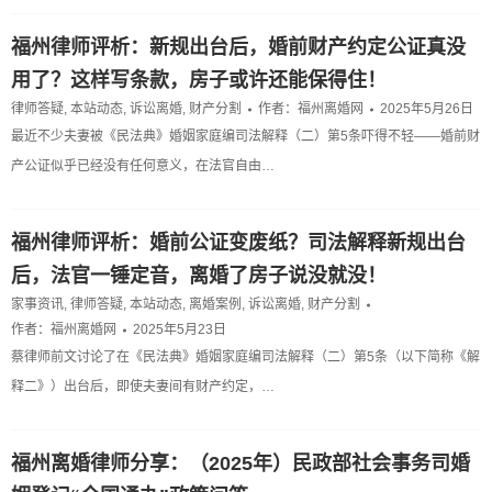
福州律师评析：新规出台后，婚前财产约定公证真没
用了？这样写条款，房子或许还能保得住！
律师答疑
,
本站动态
,
诉讼离婚
,
财产分割
作者：
福州离婚网
2025年5月26日
最近不少夫妻被《民法典》婚姻家庭编司法解释（二）第5条吓得不轻——婚前财
产公证似乎已经没有任何意义，在法官自由…
福州律师评析：婚前公证变废纸？司法解释新规出台
后，法官一锤定音，离婚了房子说没就没！
家事资讯
,
律师答疑
,
本站动态
,
离婚案例
,
诉讼离婚
,
财产分割
作者：
福州离婚网
2025年5月23日
蔡律师前文讨论了在《民法典》婚姻家庭编司法解释（二）第5条（以下简称《解
释二》）出台后，即使夫妻间有财产约定，…
福州离婚律师分享：（2025年）民政部社会事务司婚