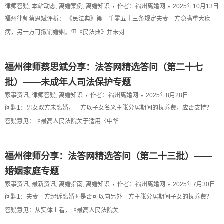
律师答疑
,
本站动态
,
离婚案例
,
离婚知识
作者：
福州离婚网
2025年10月13日
福州律师蔡思斌评析： 《民法典》第一千零五十三条规定夫妻一方隐瞒重大疾
病，另一方可撤销婚姻。但《民法典》并未对…
福州律师蔡思斌分享：法答网精选答问（第二十七
批）——未成年人司法保护专题
家事资讯
,
律师答疑
,
离婚知识
作者：
福州离婚网
2025年8月28日
问题1：男女双方未离婚，一方以子女名义主张分居期间的抚养费，应否支持？
答疑意见：《最高人民法院关于适用〈中华…
福州律师分享：法答网精选答问（第二十三批）——
婚姻家庭专题
家事资讯
,
最新资讯
,
离婚指南
,
离婚知识
作者：
福州离婚网
2025年7月30日
问题1：夫妻一方起诉离婚时是否可以向另外一方主张分居期间子女的抚养费？
答疑意见：从实体上看，《最高人民法院关…