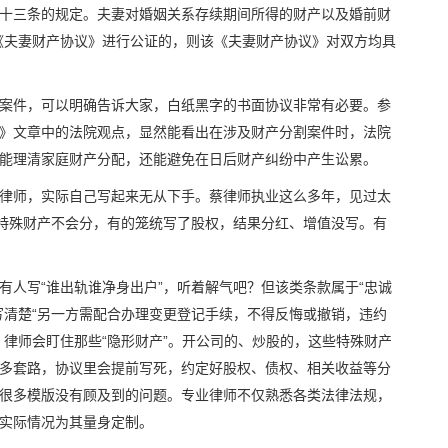
十三条的规定。夫妻对婚姻关系存续期间所得的财产以及婚前财
《夫妻财产协议》进行公证的，则该《夫妻财产协议》对双方均具
案件，可以明确告诉大家，白纸黑字的书面协议非常有必要。参
》文章中的法院观点，显然能看出在涉及财产分割案件时，法院
能理清家庭财产分配，还能避免在日后财产纠纷中产生讼累。
律师，实际自己写起来无从下手。蔡律师执业这么多年，见过太
的特殊财产不会分，有的笼统写了股权，结果分红、增值没写。有
人写“谁出轨谁净身出户”，听着解气吧？但该类条款属于“忠诚
写清楚“另一方需配合办理变更登记手续，不得反悔或撤销，违约
律师会盯住那些“隐形财产”。开公司的、炒股的，这些特殊财产
多套路，协议里会提前写死，约定好股权、债权、相关收益等分
很多模版没有顾及到的问题。专业律师不仅熟悉各类法律法规，
实际情况为其量身定制。