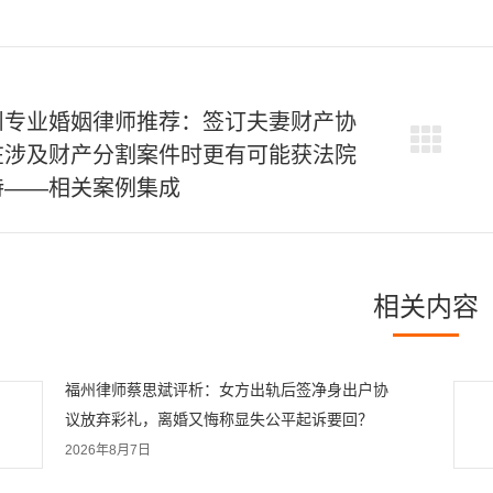
州专业婚姻律师推荐：签订夫妻财产协
在涉及财产分割案件时更有可能获法院
下
一
持——相关案例集成
篇
文
章
相关内容
福州律师蔡思斌评析：女方出轨后签净身出户协
议放弃彩礼，离婚又悔称显失公平起诉要回？
2026年8月7日