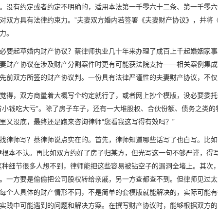
。没有约定或者约定不明确的，适用本法第一千零六十二条、第一千零六
对双方具有法律约束力。”夫妻双方婚内若签署《夫妻财产协议》，并将
力。
必要起草婚内财产协议？蔡律师执业几十年来办理了成百上千起婚姻家事
妻财产协议在涉及财产分割案件时更有可能获法院支持——相关案例集成
先前双方所签的财产协议判。一份具有法律严谨性的夫妻财产协议，不仅
觉得，双方商量着大概写个约定就行了，或者网上抄个模版，没必要委托
省小钱吃大亏”。除了房子车子，还有一大堆股权、合伙份额、债务之类
里又没底，最终还是跑来咨询律师“您看我这写得有效吗？”
找律师写？蔡律师说点实在的。首先，律师知道哪些话写了也白写。比如有
律根本不认。再比如双方约好了房子归某方，但光写这一句不够严谨，得
这种细节很多人想不到，律师能把这些容易被钻空子的漏洞全堵上。其次，
。一方要是偷偷把公司股权转给亲戚，另一方查都查不到。但律师见过太
每个人具体的财产情形不同，不是简单的套模版就能解决的，实际可能有
实践中可能遇到的问题和解决方案。在撰写财产协议时，能够根据双方的