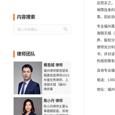
总而言之，
保障自身的
内容搜索
束。因此协
专业福州离
搜
海锦天城（
索：
养、股权分
律师充分利
律师团队
书，并对该
判规则等有
蔡思斌 律师
咨询专业福
福州律师蔡思斌系
福建省直律协2015
电话：1360
年度优秀律师、上
海锦天城（福州）
地址：福州
律师事
陈小丹 律师
陈小丹律师主要从
事婚姻家庭、房地