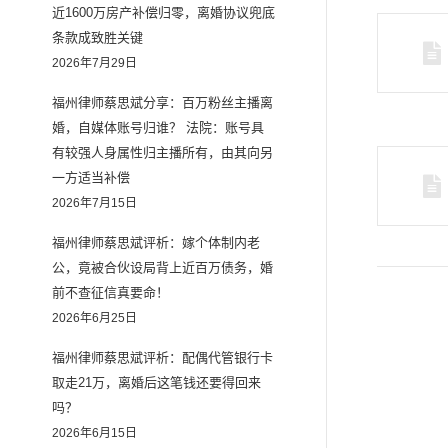
近1600万房产补偿归零，离婚协议兜底
条款成致胜关键
2026年7月29日
福州律师蔡思斌分享：百万粉丝主播离
婚，自媒体账号归谁？ 法院：账号具
有较强人身属性归主播所有，由其向另
一方适当补偿
2026年7月15日
福州律师蔡思斌评析：嫁个体制内老
公，竟被合伙设局背上近百万债务，婚
前不查征信真要命！
2026年6月25日
福州律师蔡思斌评析：配偶代管银行卡
取走21万，离婚后这笔钱还要得回来
吗？
2026年6月15日