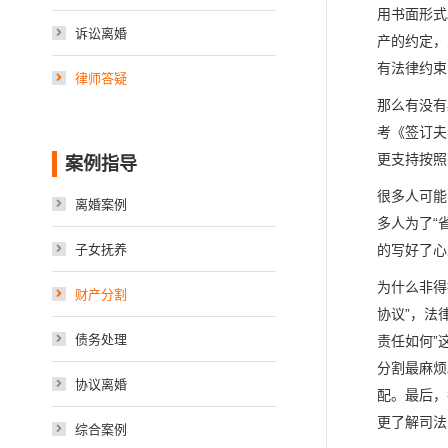
用书面形式
诉讼离婚
产的约定，
有法律约束
律师答疑
那么有没有
考《签订夫
更支持按照
案例指导
很多人可能
离婚案例
多人为了“
子女抚养
的写好了心
为什么非得
财产分割
协议”，法
债务处理
责任如何”
分割最麻烦
协议离婚
配。最后，
更了解司法
综合案例