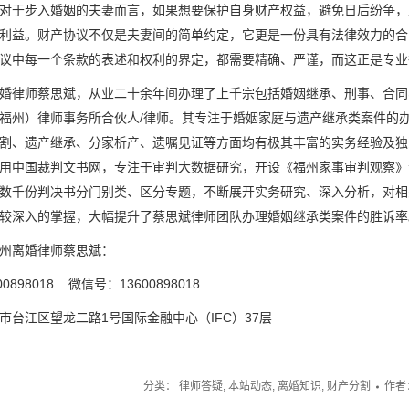
对于步入婚姻的夫妻而言，如果想要保护自身财产权益，避免日后纷争，
利益。财产协议不仅是夫妻间的简单约定，它更是一份具有法律效力的合
议中每一个条款的表述和权利的界定，都需要精确、严谨，而这正是专业
婚律师蔡思斌，从业二十余年间办理了上千宗包括婚姻继承、刑事、合同、
福州）律师事务所合伙人/律师。其专注于婚姻家庭与遗产继承类案件的
割、遗产继承、分家析产、遗嘱见证等方面均有极其丰富的实务经验及独
用中国裁判文书网，专注于审判大数据研究，开设《福州家事审判观察》
数千份判决书分门别类、区分专题，不断展开实务研究、深入分析，对相
较深入的掌握，大幅提升了蔡思斌律师团队办理婚姻继承类案件的胜诉率
州离婚律师蔡思斌：
0898018 微信号：13600898018
市台江区望龙二路1号国际金融中心（IFC）37层
分类：
律师答疑
,
本站动态
,
离婚知识
,
财产分割
作者