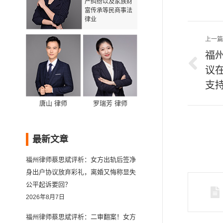
产纠纷以及家族财
富传承等民商事法
律业
文
上一篇
章
福
议
上
导
一
支
航
篇
唐山 律师
罗瑞芳 律师
文
章：
最新文章
福州律师蔡思斌评析：女方出轨后签净
身出户协议放弃彩礼，离婚又悔称显失
公平起诉要回？
2026年8月7日
福州律师蔡思斌评析：二审翻案！女方