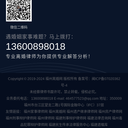
微信二维码
遇婚姻家事难题？马上拨打：
13600898018
专业离婚律师为你提供专业解答分析！
Copyright © 2019-2024 福州离婚网 版权所有 备案号：
闽ICP备07020362
号-4
未经蔡律师书面许可，禁止转载，侵权必究。
业务委托电话：
13600898018
E-mail:
464577523@qq.com
地址：350009
福州市台江区望龙二路1号国际金融中心（IFC）37层
友情链接：
福州家事律师网
福州离婚网
福州遗产继承律师网
福州房产律师网
福州刑事辩护律师网
福州律师网
福建刑事辩护律师网
福建法律咨询网
福州毒
品犯罪辩护律师网
福建民生传承法律服务中心
福建遗嘱库