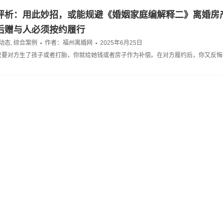
评析：用此妙招，或能规避《婚姻家庭编解释二》离婚房
后赠与人必须按约履行
动态
,
综合案例
作者：
福州离婚网
2025年6月25日
只要对方生了孩子或者打胎，你就给她钱或者房子作为补偿。在对方履约后，你又反悔