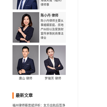
海锦天城（福州）
律师事
陈小丹 律师
陈小丹律师主要从
事婚姻家庭、房地
产纠纷以及家族财
富传承等民商事法
律业
唐山 律师
罗瑞芳 律师
最新文章
福州律师蔡思斌评析：女方出轨后签净