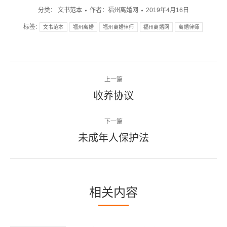
分类：
文书范本
作者：
福州离婚网
2019年4月16日
标签:
文书范本
福州离婚
福州离婚律师
福州离婚网
离婚律师
文
上一篇
章
收养协议
上
一
导
下一篇
篇
航
文
未成年人保护法
下
章：
一
篇
文
相关内容
章：