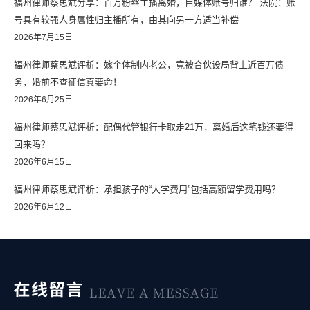
福州律师蔡思斌分享：百万粉丝主播离婚，自媒体账号归谁？ 法院：账
号具有较强人身属性归主播所有，由其向另一方适当补偿
2026年7月15日
福州律师蔡思斌评析：嫁个体制内老公，竟被合伙设局背上近百万债
务，婚前不查征信真要命！
2026年6月25日
福州律师蔡思斌评析：配偶代管银行卡取走21万，离婚后这笔钱还要得
回来吗？
2026年6月15日
福州律师蔡思斌评析：承担孩子的“大学费用”包括高额留学费用吗？
2026年6月12日