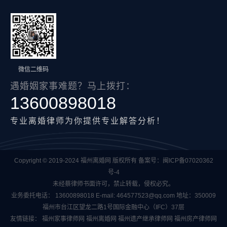
微信二维码
遇婚姻家事难题？马上拨打：
13600898018
专业离婚律师为你提供专业解答分析！
Copyright © 2019-2024 福州离婚网 版权所有 备案号：
闽ICP备07020362
号-4
未经蔡律师书面许可，禁止转载，侵权必究。
业务委托电话：
13600898018
E-mail:
464577523@qq.com
地址：350009
福州市台江区望龙二路1号国际金融中心（IFC）37层
友情链接：
福州家事律师网
福州离婚网
福州遗产继承律师网
福州房产律师网