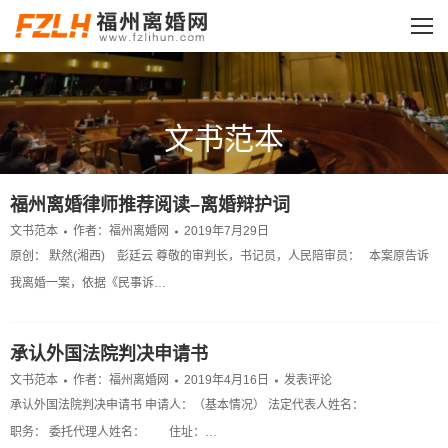
文书范本
您的位置：
福州离婚律师推荐阅读–离婚辩护词
文书范本
作者：
福州离婚网
2019年7月29日
原创： 默然(湘西) 彭廷云 尊敬的审判长，书记员，人民陪审员： 本案原告诉
我离婚一案，依据《民事诉…
承认外国法院判决申请书
文书范本
作者：
福州离婚网
2019年4月16日
发表评论
承认外国法院判决申请书 申请人：（基本情况） 法定代表人姓名：
职务： 委托代理人姓名： 住址：…