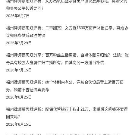
福州律师蔡思斌评析：女方出轨后签净身出户协议放弃彩礼，离婚又悔
称显失公平起诉要回？
2026年8月7日
福州律师蔡思斌评析：二审翻案！女方近1600万房产补偿归零，离婚协
议兜底条款成致胜关键
2026年7月29日
福州律师蔡思斌分享：百万粉丝主播离婚，自媒体账号归谁？ 法院：账
号具有较强人身属性归主播所有，由其向另一方适当补偿
2026年7月15日
福州律师蔡思斌评析：嫁个体制内老公，竟被合伙设局背上近百万债
务，婚前不查征信真要命！
2026年6月25日
福州律师蔡思斌评析：配偶代管银行卡取走21万，离婚后这笔钱还要得
回来吗？
2026年6月15日