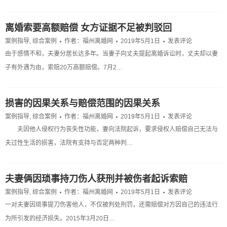
离婚索要高额赔偿 女方证据不足被判驳回
案例指导
,
综合案例
作者：
福州离婚网
2019年5月1日
发表评论
由于感情不和，夫妻分居长达多年。当妻子向丈夫提起离婚诉讼时，丈夫却以妻
子有外遇为由，索赔20万高额赔偿。7月2…
损害的因果关系与赔偿范围的因果关系
案例指导
,
综合案例
作者：
福州离婚网
2019年5月1日
发表评论
夫因他人侵权行为丧失性功能，妻向法院起诉，要求侵权人赔偿自己无法与
夫过性生活的损害，法院有支持与否定两种判…
夫妻俩因琐事持刀伤人获刑并被伤者起诉索赔
案例指导
,
综合案例
作者：
福州离婚网
2019年5月1日
发表评论
一对夫妻因琐事提刀伤害他人，不仅被判处刑罚，还需赔偿对方因自己的违法行
为所引发的经济损失。2015年3月20日…