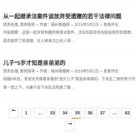
从一起继承法案件谈放弃受遗赠的若干法律问题
债务处理
,
案例指导
作者：
福州离婚网
2019年5月1日
发表评论
内容摘要：这是一起非常有趣的继承法案件，涉及到是否存在胁迫放弃受遗赠、
是否放弃了受遗赠、无人继承又[1]无人受…
儿子”5岁才知是亲弟弟的
债务处理
,
案例指导
作者：
福州离婚网
2019年5月1日
发表评论
结婚6年后，发现天天搂着亲着的“宝贝儿子”竟是亲弟弟的，下关区二板桥男子刘
某一怒之下，与妻子去下关区法院离了婚…
1
…
33
34
35
36
37
…
62