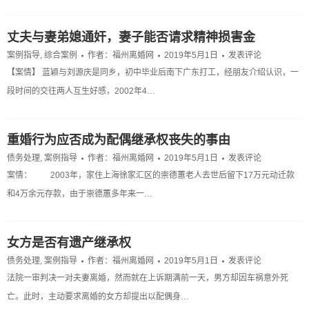
丈夫与妻弟媳通奸，妻子能否请求精神损害金
案例指导
,
综合案例
作者：
福州离婚网
2019年5月1日
发表评论
【案情】 蓝颖与刘源庆是同乡，初中毕业后南下广东打工，经朋友介绍认识，一
段时间的交往两人互生好感，2002年4…
重婚行为应否成为配偶继承权丧失的事由
债务处理
,
案例指导
作者：
福州离婚网
2019年5月1日
发表评论
案情： 2003年，家住上海徐家汇区的崇德蕙老人去世后留下17万元动迁款
和4万余元存款，由于崇德蕙多年来一…
女方是否有遗产继承权
债务处理
,
案例指导
作者：
福州离婚网
2019年5月1日
发表评论
法院一审判决一对夫妻离婚，然而就在上诉期满前一天，男方却因车祸意外死
亡。此时，主动要求离婚的女方却提出以配偶身…