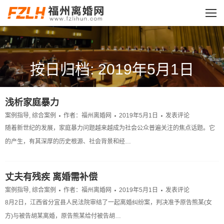
按日归档: 2019年5月1日
您的位置：
浅析家庭暴力
案例指导
,
综合案例
作者：
福州离婚网
2019年5月1日
发表评论
随着新世纪的发展，家庭暴力问题越来越成为社会公众普遍关注的焦点话题。它
的产生，有其深厚的历史根源、社会背景和经…
丈夫有残疾 离婚需补偿
案例指导
,
综合案例
作者：
福州离婚网
2019年5月1日
发表评论
8月2日，江西省分宜县人民法院审结了一起离婚纠纷案，判决准予原告熊某(女
方)与被告胡某离婚，原告熊某给付被告胡…