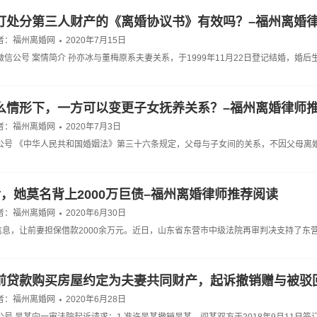
订处分第三人财产的《离婚协议书》有效吗？–福州离婚
者：
福州离婚网
2020年7月15日
微信公号 案情简介 孙亦冰与董梅原系夫妻关系，于1999年11月22日登记结婚，婚
么情形下，一方可以变更子女抚养关系？–福州离婚律师
者：
福州离婚网
2020年7月3日
信公号 《中华人民共和国婚姻法》第三十六条规定，父母与子女间的关系，不因父母离
后，她莫名背上2000万巨债–福州离婚律师推荐阅读
者：
福州离婚网
2020年6月30日
信息，让前妻担保借款2000余万元。近日，山东省东营市中级法院再审判决支持了东
前贷款购买房屋约定为夫妻共同财产，起诉撤销赠与被驳
者：
福州离婚网
2020年6月28日