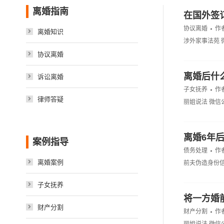
离婚指南
在国外签
协议离婚
作
离婚知识
涉外家事法苑 
协议离婚
离婚后什
诉讼离婚
子女抚养
作
律师答疑
丽姐说法 微
离婚6年
案例指导
债务处理
作
离婚案例
前夫伪造身份
子女抚养
将一方婚
财产分割
财产分割
作