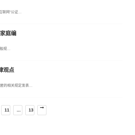
互联网“公证…
姻家庭编
一般规…
律观点
房屋的相关规定发表…
11
…
13