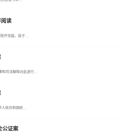
签订的协议书中…
荐阅读
法院开完庭。段子…
读
律和司法解释对此进行…
读
中华人民共和国民…
全公证案