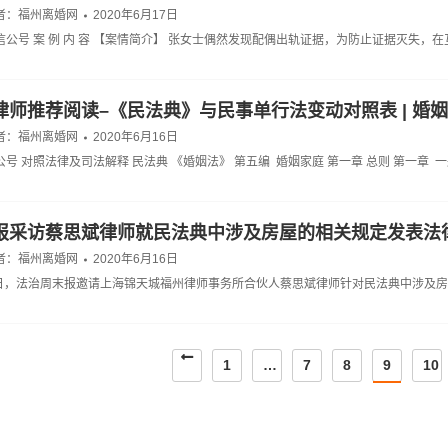
者：
福州离婚网
2020年6月17日
信公号 案 例 内 容 【案情简介】 张女士偶然发现配偶出轨证据，为防止证据灭失，在
律师推荐阅读–《民法典》与民事单行法变动对照表 | 婚
者：
福州离婚网
2020年6月16日
公号 对照法律及司法解释 民法典 《婚姻法》 第五编 婚姻家庭 第一章 总则 第一章 
报采访蔡思斌律师就民法典中涉及房屋的相关规定发表法
者：
福州离婚网
2020年6月16日
10日，法治周末报邀请上海锦天城福州律师事务所合伙人蔡思斌律师针对民法典中涉及
1
…
7
8
9
10