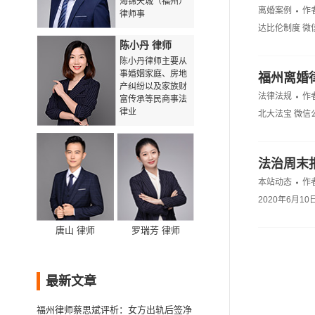
海锦天城（福州）
离婚案例
作
律师事
达比伦制度 微
陈小丹 律师
陈小丹律师主要从
事婚姻家庭、房地
福州离婚
产纠纷以及家族财
法律法规
作
富传承等民商事法
律业
北大法宝 微信
法治周末
本站动态
作
2020年6月
唐山 律师
罗瑞芳 律师
最新文章
福州律师蔡思斌评析：女方出轨后签净