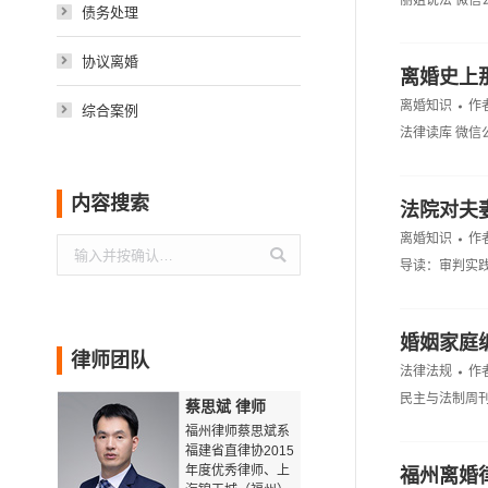
丽姐说法 微信
债务处理
协议离婚
离婚史上
离婚知识
作
综合案例
法律读库 微信
内容搜索
法院对夫
离婚知识
作
搜
导读：审判实
索：
婚姻家庭
律师团队
法律法规
作
民主与法制周刊
蔡思斌 律师
福州律师蔡思斌系
福建省直律协2015
年度优秀律师、上
福州离婚