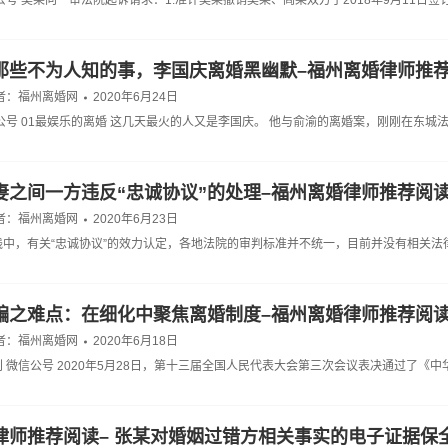
公号 吴某向一审法院起诉请求：1.准许吴某撤销吴某、阎某双方于2018年9月11日
那些不为人知的事，李国庆离婚黑幽默–福州离婚律师推
者：
福州离婚网
2020年6月24日
公号 01最娱乐的离婚 这几天最火的人又是李国庆。 他与俞渝的离婚案，刚刚在东城
妻之间一方违反“忠诚协议”的处理–福州离婚律师推荐阅
者：
福州离婚网
2020年6月23日
践中，有关“忠诚协议”的效力认定，各地法院的审判标准并不统一，目前并没有相关法
编之难点：在细化中聚焦离婚制度–福州离婚律师推荐阅
者：
福州离婚网
2020年6月18日
 微信公号 2020年5月28日，第十三届全国人民代表大会第三次会议表决通过了《
律师推荐阅读– 张某对婚姻过错方相关事实的电子证据保