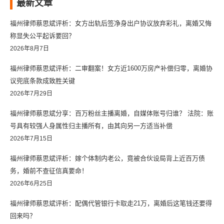
最新文章
福州律师蔡思斌评析：女方出轨后签净身出户协议放弃彩礼，离婚又悔
称显失公平起诉要回？
2026年8月7日
福州律师蔡思斌评析：二审翻案！女方近1600万房产补偿归零，离婚协
议兜底条款成致胜关键
2026年7月29日
福州律师蔡思斌分享：百万粉丝主播离婚，自媒体账号归谁？ 法院：账
号具有较强人身属性归主播所有，由其向另一方适当补偿
2026年7月15日
福州律师蔡思斌评析：嫁个体制内老公，竟被合伙设局背上近百万债
务，婚前不查征信真要命！
2026年6月25日
福州律师蔡思斌评析：配偶代管银行卡取走21万，离婚后这笔钱还要得
回来吗？