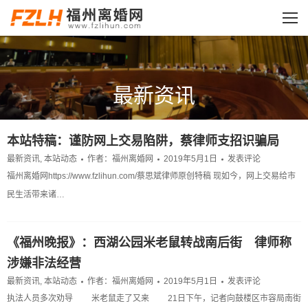
最新资讯
您的位置：
本站特稿：谨防网上交易陷阱，蔡律师支招识骗局
最新资讯
,
本站动态
作者：
福州离婚网
2019年5月1日
发表评论
福州离婚网https://www.fzlihun.com/蔡思斌律师原创特稿 现如今，网上交易给市
民生活带来诸…
《福州晚报》：西湖公园米老鼠转战南后街 律师称
涉嫌非法经营
最新资讯
,
本站动态
作者：
福州离婚网
2019年5月1日
发表评论
执法人员多次劝导 米老鼠走了又来 21日下午，记者向鼓楼区市容局南街