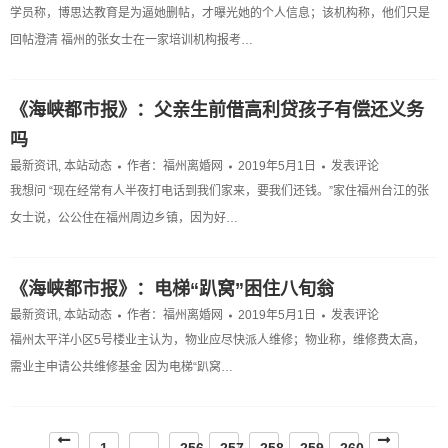
学员称，博思达教育是为逼她删帖，才曝光她的个人信息；该机构称，他们只是
回帖澄清 福州的张女士在一家培训机构报考…
《海峡都市报》：父亲生前借高利贷孩子有偿还义务
吗
最新资讯
,
本站动态
作者：
福州离婚网
2019年5月1日
发表评论
我想问 “现在经常有人半夜打电话到我们家来，要我们还钱。”家住福州台江的张
女士说，公公住在福州周边乡镇，因为好…
《海峡都市报》：电梯“趴窝”困住八旬翁
最新资讯
,
本站动态
作者：
福州离婚网
2019年5月1日
发表评论
福州太平洋小区5号楼业主认为，物业应尽快派人维修；物业称，维修费太高，
需业主申请公共维修基金 因为电梯“趴窝…