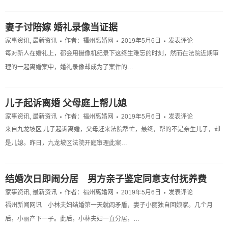
妻子讨陪嫁 婚礼录像当证据
家事资讯
,
最新资讯
作者：
福州离婚网
2019年5月6日
发表评论
每对新人在婚礼上，都会用摄像机纪录下这终生难忘的时刻，然而在法院近期审
理的一起离婚案中，婚礼录像却成为了案件的…
儿子起诉离婚 父母庭上帮儿媳
家事资讯
,
最新资讯
作者：
福州离婚网
2019年5月6日
发表评论
来自九龙坡区 儿子起诉离婚，父母赶来法院帮忙，最终，帮的不是亲生儿子，却
是儿媳。昨日，九龙坡区法院开庭审理此案…
结婚次日即闹分居 男方亲子鉴定同意支付抚养费
家事资讯
,
最新资讯
作者：
福州离婚网
2019年5月6日
发表评论
福州新闻网讯 小林夫妇结婚第一天就闹矛盾，妻子小丽独自回娘家。几个月
后，小丽产下一子。此后，小林夫妇一直分居，…