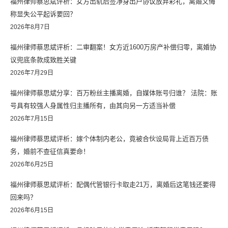
福州律师蔡思斌评析：女方出轨后签净身出户协议放弃彩礼，离婚又悔
称显失公平起诉要回？
2026年8月7日
福州律师蔡思斌评析：二审翻案！女方近1600万房产补偿归零，离婚协
议兜底条款成致胜关键
2026年7月29日
福州律师蔡思斌分享：百万粉丝主播离婚，自媒体账号归谁？ 法院：账
号具有较强人身属性归主播所有，由其向另一方适当补偿
2026年7月15日
福州律师蔡思斌评析：嫁个体制内老公，竟被合伙设局背上近百万债
务，婚前不查征信真要命！
2026年6月25日
福州律师蔡思斌评析：配偶代管银行卡取走21万，离婚后这笔钱还要得
回来吗？
2026年6月15日