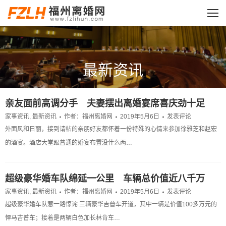
最新资讯
您的位置：
亲友面前高调分手 夫妻摆出离婚宴席喜庆劲十足
家事资讯
,
最新资讯
作者：
福州离婚网
2019年5月6日
发表评论
外面风和日丽，接到请帖的亲朋好友都怀着一份特殊的心情来参加徐雅芝和赵宏
的酒宴。酒店大堂跟普通的婚宴布置没什么两…
超级豪华婚车队绵延一公里 车辆总价值近八千万
家事资讯
,
最新资讯
作者：
福州离婚网
2019年5月6日
发表评论
超级豪华婚车队惹一路惊诧 三辆豪华吉普车开道，其中一辆是价值100多万元的
悍马吉普车；接着是两辆白色加长林肯车…