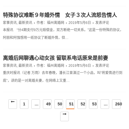
特殊协议难断９年婚外情 女子３次人流怒告情人
家事资讯
,
最新资讯
作者：
福州离婚网
2019年5月6日
发表评论
本报讯 “分4期支付9万元赔偿金，双方断绝一切关系。”这是一份特殊的协议，
阿丽和阿强想用一纸协议了断婚外情，但…
离婚后网聊遇心动女孩 留联系电话原来是前妻
家事资讯
,
最新资讯
作者：
福州离婚网
2019年5月6日
发表评论
重庆时报讯（记者 万雨）去年春晚，潘长江曾演过一个小品，叫“将爱情进行到
底”，讲的是一对离婚夫妻，在网络上又重…
1
…
49
50
51
52
53
…
260